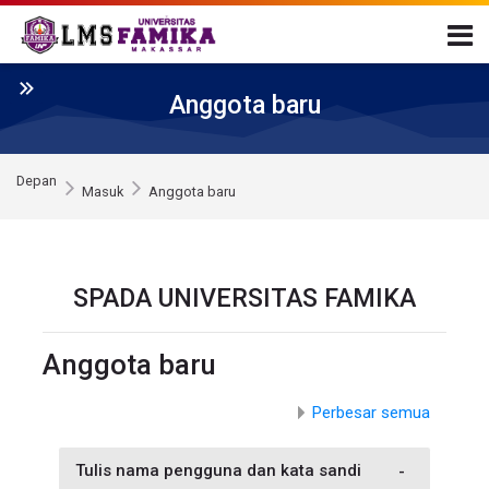
Skip to navigation
Skip to login form
Loncat ke konten utama
Skip to accessibility options
Skip to footer
Skip accessibility options
Anggota baru
Depan
Masuk
Anggota baru
SPADA UNIVERSITAS FAMIKA
Anggota baru
Perbesar semua
Tulis nama pengguna dan kata sandi