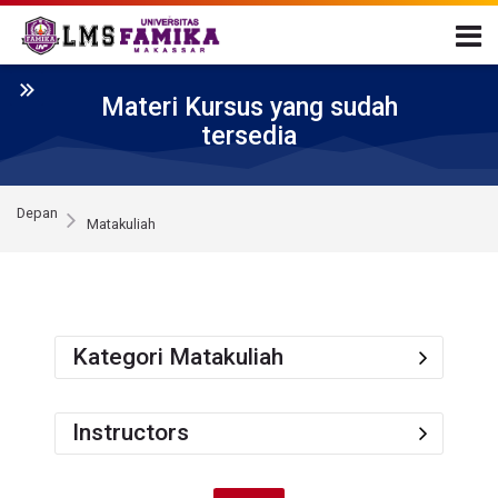
Skip to navigation
Skip to login form
Loncat ke konten utama
Skip to accessibility options
Skip to footer
Skip accessibility options
Materi Kursus yang sudah
tersedia
Depan
Matakuliah
Kategori Matakuliah
Instructors