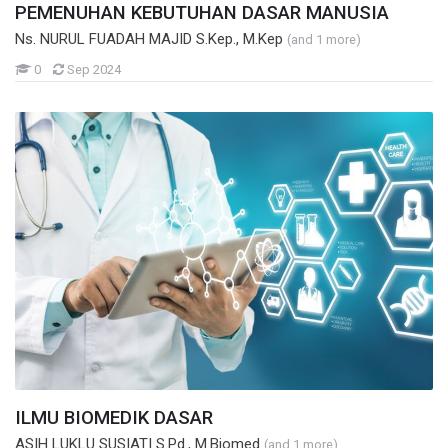
PEMENUHAN KEBUTUHAN DASAR MANUSIA
Ns. NURUL FUADAH MAJID S.Kep., M.Kep
(and 1 more)
Mahasiswa
0
Sep 2024
ILMU BIOMEDIK DASAR
ASIH LUKLU SUSIATI S.Pd., M.Biomed
(and 1 more)