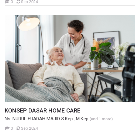
Mahasiswa
0
Sep 2024
KONSEP DASAR HOME CARE
Ns. NURUL FUADAH MAJID S.Kep., M.Kep
(and 1 more)
Mahasiswa
0
Sep 2024