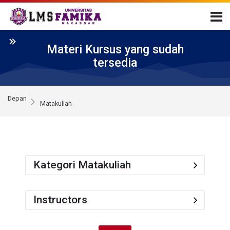
Skip to navigation
Skip to login form
Loncat ke konten utama
Skip to accessibility options
Skip to footer
Skip accessibility options
Materi Kursus yang sudah
tersedia
Depan
Matakuliah
Kategori Matakuliah
Instructors