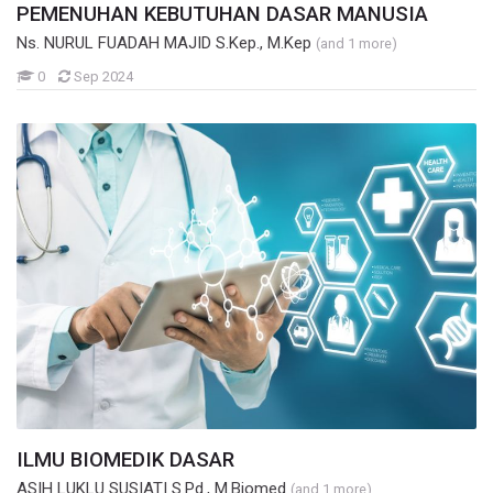
PEMENUHAN KEBUTUHAN DASAR MANUSIA
Ns. NURUL FUADAH MAJID S.Kep., M.Kep
(and 1 more)
Mahasiswa
0
Sep 2024
ILMU BIOMEDIK DASAR
ASIH LUKLU SUSIATI S.Pd., M.Biomed
(and 1 more)