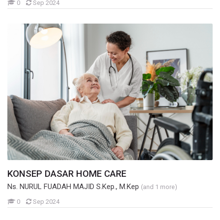
Mahasiswa
0
Sep 2024
KONSEP DASAR HOME CARE
Ns. NURUL FUADAH MAJID S.Kep., M.Kep
(and 1 more)
Mahasiswa
0
Sep 2024