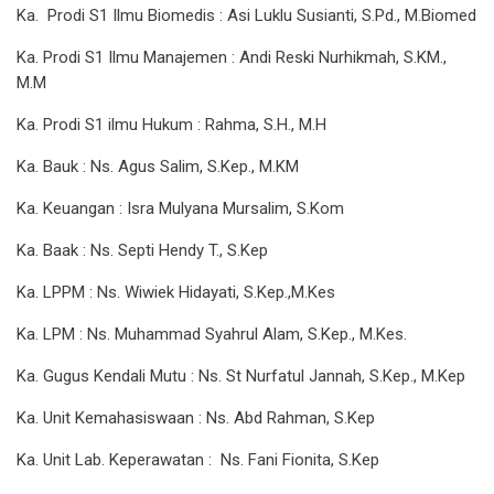
Ka. Prodi S1 Ilmu Biomedis
: Asi Luklu Susianti, S.Pd., M.Biomed
Ka. Prodi S1 Ilmu Manajemen
: Andi Reski Nurhikmah, S.KM.,
M.M
Ka. Prodi S1 ilmu Hukum
: Rahma, S.H., M.H
Ka. Bauk
: Ns. Agus Salim, S.Kep., M.KM
Ka. Keuangan
: Isra Mulyana Mursalim, S.Kom
Ka. Baak
: Ns. Septi Hendy T., S.Kep
Ka. LPPM
: Ns. Wiwiek Hidayati, S.Kep.,M.Kes
Ka. LPM
: Ns. Muhammad Syahrul Alam, S.Kep., M.Kes.
Ka. Gugus Kendali Mutu
: Ns. St Nurfatul Jannah, S.Kep., M.Kep
Ka. Unit Kemahasiswaan
: Ns. Abd Rahman, S.Kep
Ka. Unit Lab. Keperawatan
: Ns. Fani Fionita, S.Kep