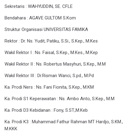
Sekretaris
: WAHYUDDIN, SE. CFLE
Bendahara
: AGAVE GULTOM S.Kom
Struktur Organisasi UNIVERSITAS FAMIKA
Rektor
: Dr. Ns. Yudit, Patiku, S.Si., S.Kep., M.Kes
Wakil Rektor I
: Ns. Faisal, S.Kep., M.Kes., M.Kep
Wakil Rektor II
: Ns. Robertus Masyhuri, S.Kep., M.M
Wakil Rektor III
: Dr.Risman Wanci, S.pd., M.Pd
Ka. Prodi Ners
: Ns. Fani Fionita, S.Kep., M.KM
Ka. Prodi S1 Keperawatan
: Ns. Ambo Anto, S.Kep., M.M
Ka. Prodi D3 Kebidanan
: Fony, S.ST.,M.Keb
Ka. Prodi K3
: Muhammad Fathur Rahman MT Hardjo, S.KM.,
M.KKK