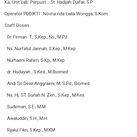
Ka. Unit Lab. Perpust
: St. Hadijah Djafar, S.P
Operator PDDIKTI
: Novria rida Laila Wongga, S.Kom
Staff Dosen
:
Dr. Firman T., S,Kep., Ns., M.Pd
Ns. Nurfatul Jannah, S.Kep., M.Kep
Nurhaeni Rahim, S.Kp., M.Kep
dr. Hudayah , S.Ked., M.Biomed
Andi Sri Dewi Anggraeni, M, S.Pd., Biomed
Ns. Hj. ST. Suriah N. Zen., S.Kep., M.Kes
Sudirman, S.E., M.M.
Awaluddin, S.H., M.H
Rijalul Fikri, S.Kep., M.KM