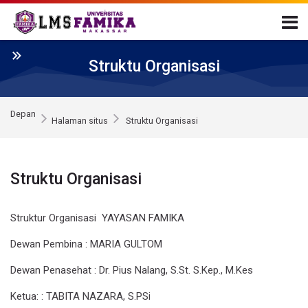
Skip to navigation
Skip to login form
Loncat ke konten utama
Skip to accessibility options
Skip to footer
Skip accessibility options
Struktu Organisasi
Depan
Halaman situs
Struktu Organisasi
Struktu Organisasi
Struktur Organisasi YAYASAN FAMIKA
Dewan Pembina
: MARIA GULTOM
Dewan Penasehat
: Dr. Pius Nalang, S.St. S.Kep., M.Kes
Ketua:
: TABITA NAZARA, S.PSi