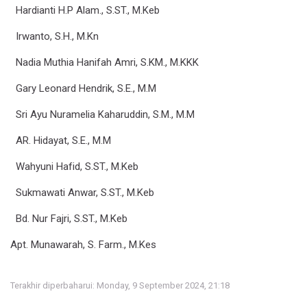
Hardianti H.P Alam., S.ST., M.Keb
Irwanto, S.H., M.Kn
Nadia Muthia Hanifah Amri, S.KM., M.KKK
Gary Leonard Hendrik, S.E., M.M
Sri Ayu Nuramelia Kaharuddin, S.M., M.M
AR. Hidayat, S.E., M.M
Wahyuni Hafid, S.ST., M.Keb
Sukmawati Anwar, S.ST., M.Keb
Bd. Nur Fajri, S.ST., M.Keb
Apt. Munawarah, S. Farm., M.Kes
Terakhir diperbaharui: Monday, 9 September 2024, 21:18